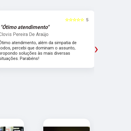
☆☆☆☆☆
5
"Ótimo atendimento"
"Recome
Clovis Pereira De Araújo
Irany Carm
Ótimo atendimento, além da simpatia de
Amei a expe
›
todos, percebi que dominam o assunto,
em explicar,
propondo soluções às mais diversas
acreditar e
situações. Parabéns!
pensando no
excelentes.
que convers
diferença