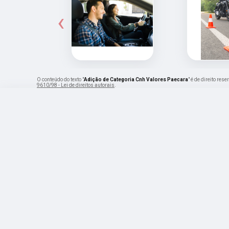
‹
O conteúdo do texto "
Adição de Categoria Cnh Valores Paecara
" é de direito re
9610/98 - Lei de direitos autorais
.