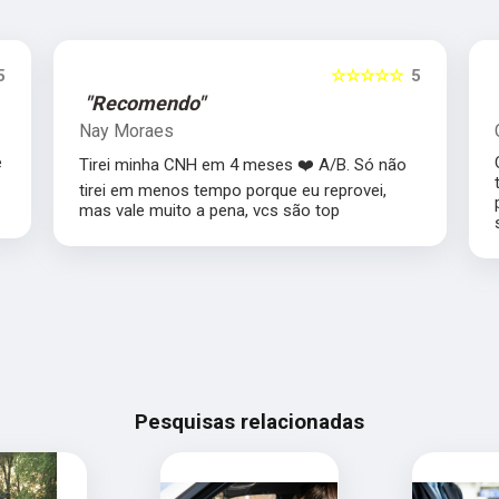
5
☆☆☆☆☆
5
"Recomendo"
Nay Moraes
e
Tirei minha CNH em 4 meses ❤️ A/B. Só não
o
tirei em menos tempo porque eu reprovei,
mas vale muito a pena, vcs são top
Pesquisas relacionadas