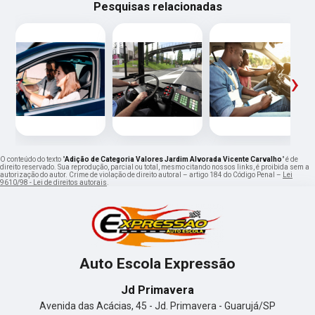
Pesquisas relacionadas
‹
›
O conteúdo do texto "
Adição de Categoria Valores Jardim Alvorada Vicente Carvalho
" é de
direito reservado. Sua reprodução, parcial ou total, mesmo citando nossos links, é proibida sem a
autorização do autor. Crime de violação de direito autoral – artigo 184 do Código Penal –
Lei
9610/98 - Lei de direitos autorais
.
Auto Escola Expressão
Jd Primavera
Avenida das Acácias, 45 - Jd. Primavera - Guarujá/SP