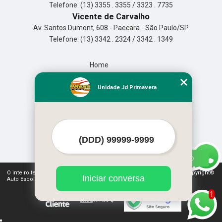
Telefone: (13) 3355 . 3355 / 3323 . 7735
Vicente de Carvalho
Av. Santos Dumont, 608 - Paecara - São Paulo/SP
Telefone: (13) 3342 . 2324 / 3342 . 1349
Home
Empresa
Missão
Unidade Jd Primavera
Serviços
Contato
Mapa do site
Mais Serviços
O inteiro teor deste site está sujeito à proteção de direitos autorais. Copyright©
Iniciar conversa
Auto Escola Expressão (Lei 9610 de 19/02/1998)
1