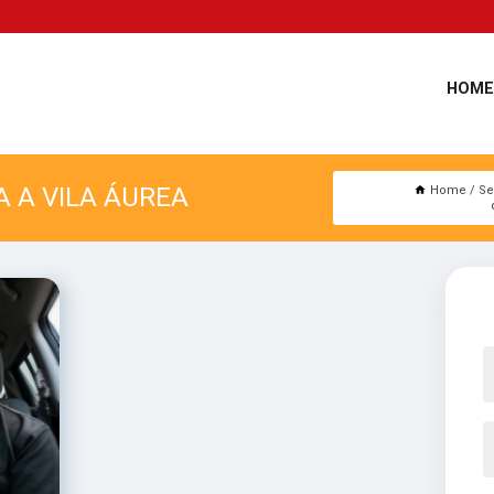
HOME
A A VILA ÁUREA
Home
Se