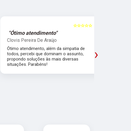
☆☆☆☆☆
5
"Ótimo atendimento"
"Recome
Clovis Pereira De Araújo
Irany Carm
Ótimo atendimento, além da simpatia de
Amei a expe
›
todos, percebi que dominam o assunto,
em explicar,
propondo soluções às mais diversas
acreditar e
situações. Parabéns!
pensando no
excelentes.
que convers
diferença