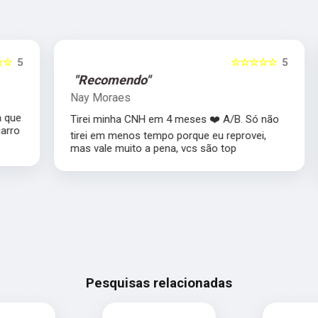
5
☆☆☆☆☆
5
"Recomendo"
Nay Moraes
e
Tirei minha CNH em 4 meses ❤️ A/B. Só não
o
tirei em menos tempo porque eu reprovei,
mas vale muito a pena, vcs são top
Pesquisas relacionadas