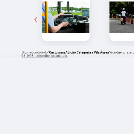
‹
O conteúdo do texto "
Custo para Adição Categoria a Vila Áurea
" é de direito res
9610/98 - Lei de direitos autorais
.