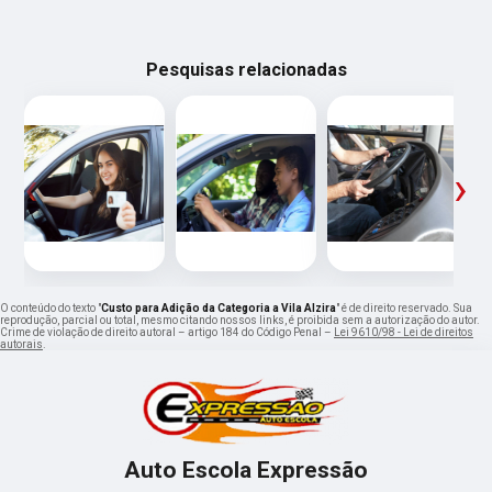
Pesquisas relacionadas
‹
›
O conteúdo do texto "
Custo para Adição da Categoria a Vila Alzira
" é de direito reservado. Sua
reprodução, parcial ou total, mesmo citando nossos links, é proibida sem a autorização do autor.
Crime de violação de direito autoral – artigo 184 do Código Penal –
Lei 9610/98 - Lei de direitos
autorais
.
Auto Escola Expressão