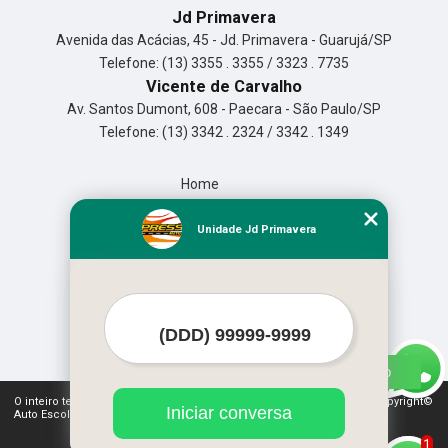
Jd Primavera
Avenida das Acácias, 45 - Jd. Primavera - Guarujá/SP
Telefone: (13) 3355 . 3355 / 3323 . 7735
Vicente de Carvalho
Av. Santos Dumont, 608 - Paecara - São Paulo/SP
Telefone: (13) 3342 . 2324 / 3342 . 1349
Home
Empresa
Missão
Unidade Jd Primavera
Serviços
Contato
Mapa do site
Mais Serviços
O inteiro teor deste site está sujeito à proteção de direitos autorais. Copyright©
Iniciar conversa
Auto Escola Expressão (Lei 9610 de 19/02/1998)
1