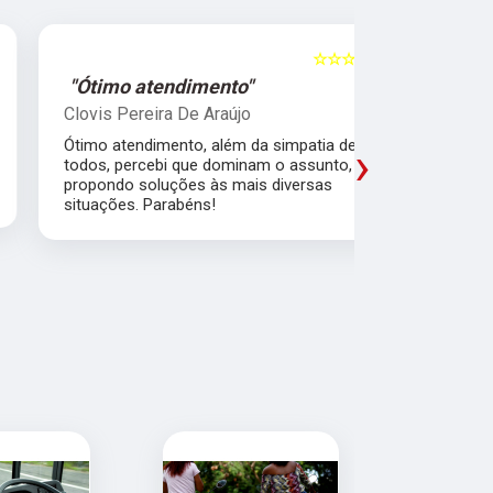
☆☆☆☆☆
5
"Ótimo atendimento"
"Recome
Clovis Pereira De Araújo
Irany Carm
Ótimo atendimento, além da simpatia de
Amei a expe
›
todos, percebi que dominam o assunto,
em explicar,
propondo soluções às mais diversas
acreditar e
situações. Parabéns!
pensando no
excelentes.
que convers
diferença