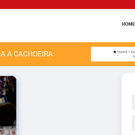
HOME
IA A CACHOEIRA
Home
Se
o