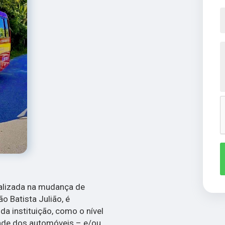
alizada na mudança de
o Batista Julião, é
da instituição, como o nível
dade dos automóveis – e/ou