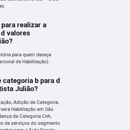
as.
para realizar a
 d valores
ião?
atória para quem deseja
acional de Habilitação).
categoria b para d
ista Julião?
tação, Adição de Categoria,
imeira Habilitação em São
dança de Categoria Cnh,
es de serviços do segmento
contar com a Auto Escola