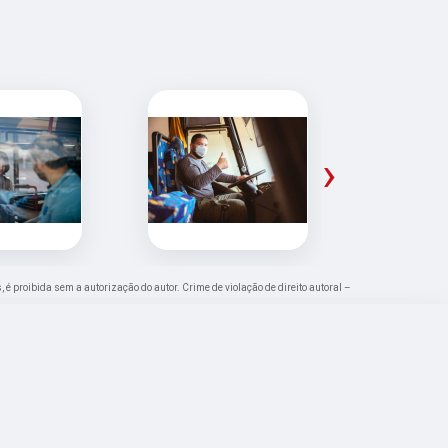
›
, é proibida sem a autorização do autor. Crime de violação de direito autoral –