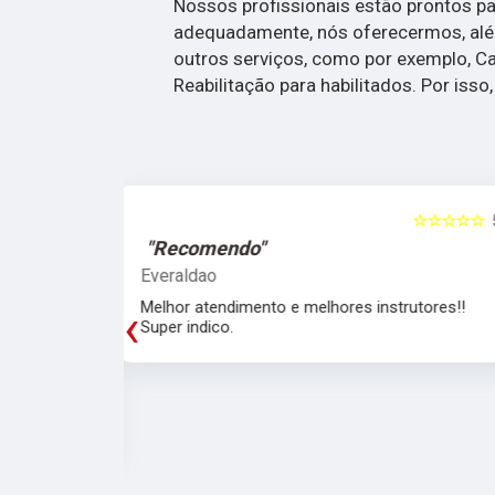
Nossos profissionais estão prontos pa
adequadamente, nós oferecermos, além
outros serviços, como por exemplo, Car
Reabilitação para habilitados. Por isso
☆☆☆☆☆
5
☆☆☆☆☆
"Ótimo atendimento"
Kauê Ferreira
trutores!!
Ótimo atendimento, em especial a Larissa qu
‹
fez todo o trabalho duro dês da CNH de carr
até a adição de categoria depois.