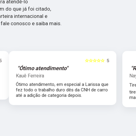
ra atendê-lo
 do que já foi citado,
teira internacional e
, fale conosco e saiba mais.
5
☆☆☆☆☆
5
"Recomendo"
Nay Moraes
e
Tirei minha CNH em 4 meses ❤️ A/B. Só não
o
tirei em menos tempo porque eu reprovei,
mas vale muito a pena, vcs são top