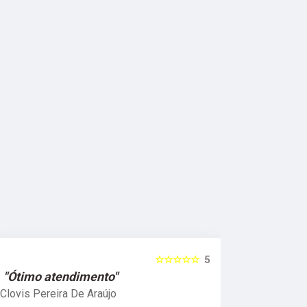
☆☆☆☆☆
5
"Ótimo atendimento"
"Recome
Clovis Pereira De Araújo
Irany Carm