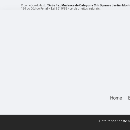
O conteúdo do texto "
Onde Faz Mudança de Categoria Cnh D para e Jardim Mont
184 do Código Penal –
Lei 9610/98 - Lei de direitos autorais
.
Home
O inteiro teor deste 