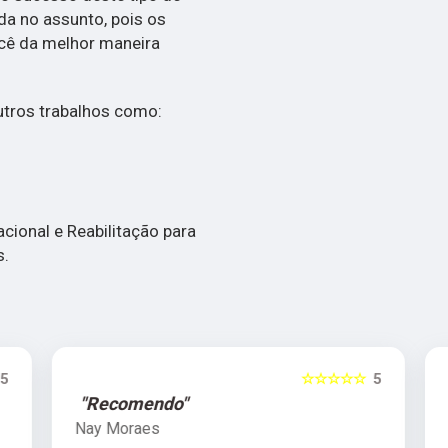
da no assunto, pois os
ocê da melhor maneira
tros trabalhos como:
ional e Reabilitação para
s.
5
☆☆☆☆☆
5
"Recomendo"
Nay Moraes