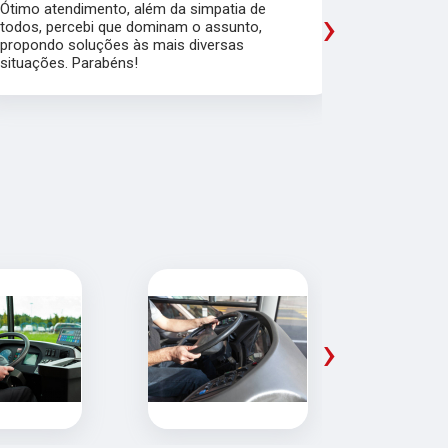
Ótimo atendimento, além da simpatia de
Amei a expe
›
todos, percebi que dominam o assunto,
em explicar,
propondo soluções às mais diversas
acreditar e
situações. Parabéns!
pensando no
excelentes.
que convers
diferença
›