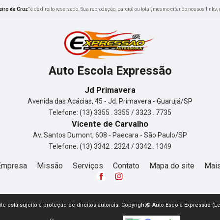
eiro da Cruz
" é de direito reservado. Sua reprodução, parcial ou total, mesmo citando nossos links, 
Auto Escola Expressão
Jd Primavera
Avenida das Acácias, 45 - Jd. Primavera - Guarujá/SP
Telefone: (13) 3355 . 3355 / 3323 . 7735
Vicente de Carvalho
Av. Santos Dumont, 608 - Paecara - São Paulo/SP
Telefone: (13) 3342 . 2324 / 3342 . 1349
Empresa
Missão
Serviços
Contato
Mapa do site
Mais
site está sujeito à proteção de direitos autorais. Copyright© Auto Escola Expressão (L