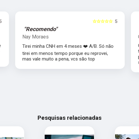
5
☆☆☆☆☆
5
"Recomendo"
Nay Moraes
e
Tirei minha CNH em 4 meses ❤️ A/B. Só não
o
tirei em menos tempo porque eu reprovei,
mas vale muito a pena, vcs são top
Pesquisas relacionadas