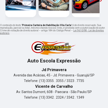
O conteúdo do texto "
Primeira Carteira de Habilitação Vila Carla
" é de direito reservado. Sua
reprodução, parcial ou total, mesmo citando nossos links, é proibida sem a autorização do autor.
Crime de violação de direito autoral – artigo 184 do Código Penal –
Lei 9610/98 - Lei de direitos
autorais
.
Auto Escola Expressão
Jd Primavera
Avenida das Acácias, 45 - Jd. Primavera - Guarujá/SP
Telefone: (13) 3355 . 3355 / 3323 . 7735
Vicente de Carvalho
Av. Santos Dumont, 608 - Paecara - São Paulo/SP
Telefone: (13) 3342 . 2324 / 3342 . 1349