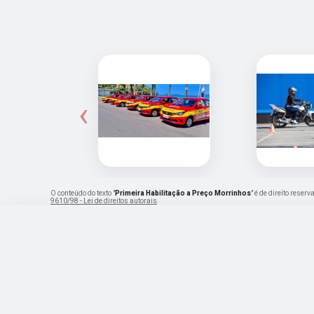
‹
O conteúdo do texto "
Primeira Habilitação a Preço Morrinhos
" é de direito reser
9610/98 - Lei de direitos autorais
.