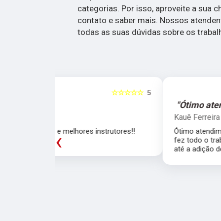
categorias. Por isso, aproveite a sua 
contato e saber mais. Nossos atenden
todas as suas dúvidas sobre os trabal
☆☆☆☆☆
5
☆☆☆☆☆
"Ótimo atendimento"
Kauê Ferreira
trutores!!
Ótimo atendimento, em especial a Larissa qu
‹
fez todo o trabalho duro dês da CNH de carr
até a adição de categoria depois.