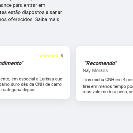
chance para entrar em
tes estão dispostos a sanar
hos oferecidos. Saiba mais!
5
☆☆☆☆☆
5
"Recomendo"
Nay Moraes
e
Tirei minha CNH em 4 meses ❤️ A/B. Só não
o
tirei em menos tempo porque eu reprovei,
mas vale muito a pena, vcs são top