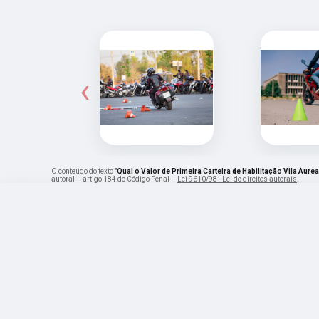
‹
O conteúdo do texto "
Qual o Valor de Primeira Carteira de Habilitação Vila Áure
autoral – artigo 184 do Código Penal –
Lei 9610/98 - Lei de direitos autorais
.