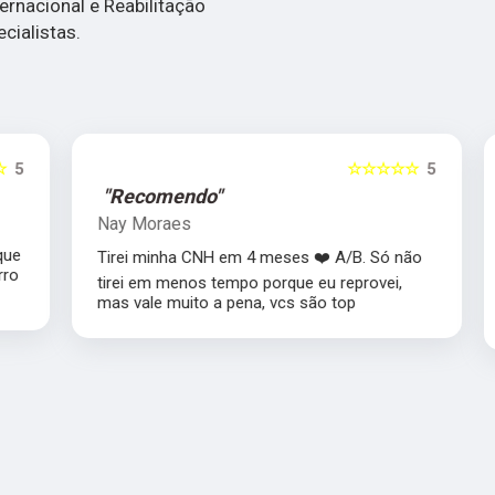
rnacional e Reabilitação
cialistas.
5
☆☆☆☆☆
5
"Recomendo"
Nay Moraes
e
Tirei minha CNH em 4 meses ❤️ A/B. Só não
o
tirei em menos tempo porque eu reprovei,
mas vale muito a pena, vcs são top