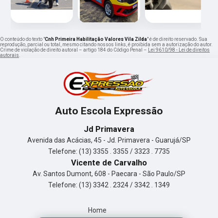
O conteúdo do texto "
Cnh Primeira Habilitação Valores Vila Zilda
" é de direito reservado. Sua
reprodução, parcial ou total, mesmo citando nossos links, é proibida sem a autorização do autor.
Crime de violação de direito autoral – artigo 184 do Código Penal –
Lei 9610/98 - Lei de direitos
autorais
.
Auto Escola Expressão
Jd Primavera
Avenida das Acácias, 45 - Jd. Primavera - Guarujá/SP
Telefone: (13) 3355 . 3355 / 3323 . 7735
Vicente de Carvalho
Av. Santos Dumont, 608 - Paecara - São Paulo/SP
Telefone: (13) 3342 . 2324 / 3342 . 1349
Home