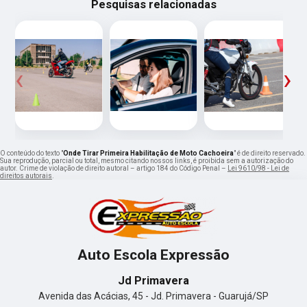
Pesquisas relacionadas
‹
›
O conteúdo do texto "
Onde Tirar Primeira Habilitação de Moto Cachoeira
" é de direito reservado.
Sua reprodução, parcial ou total, mesmo citando nossos links, é proibida sem a autorização do
autor. Crime de violação de direito autoral – artigo 184 do Código Penal –
Lei 9610/98 - Lei de
direitos autorais
.
Auto Escola Expressão
Jd Primavera
Avenida das Acácias, 45 - Jd. Primavera - Guarujá/SP