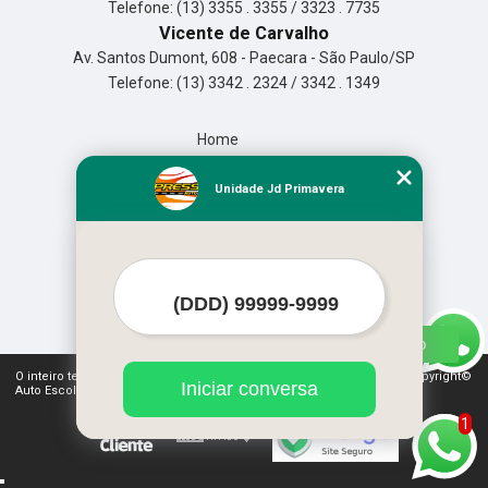
Telefone: (13) 3355 . 3355 / 3323 . 7735
Vicente de Carvalho
Av. Santos Dumont, 608 - Paecara - São Paulo/SP
Telefone: (13) 3342 . 2324 / 3342 . 1349
Home
Empresa
Missão
Unidade Jd Primavera
Serviços
Contato
Mapa do site
Mais Serviços
O inteiro teor deste site está sujeito à proteção de direitos autorais. Copyright©
Iniciar conversa
Auto Escola Expressão (Lei 9610 de 19/02/1998)
1