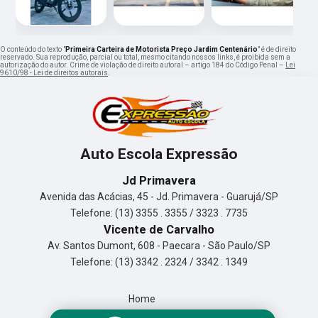
O conteúdo do texto "
Primeira Carteira de Motorista Preço Jardim Centenário
" é de direito
reservado. Sua reprodução, parcial ou total, mesmo citando nossos links, é proibida sem a
autorização do autor. Crime de violação de direito autoral – artigo 184 do Código Penal –
Lei
9610/98 - Lei de direitos autorais
.
Auto Escola Expressão
Jd Primavera
Avenida das Acácias, 45 - Jd. Primavera - Guarujá/SP
Telefone: (13) 3355 . 3355 / 3323 . 7735
Vicente de Carvalho
Av. Santos Dumont, 608 - Paecara - São Paulo/SP
Telefone: (13) 3342 . 2324 / 3342 . 1349
Home
Empresa