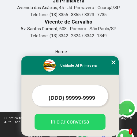
Jd Primavera
Avenida das Acácias, 45 - Jd. Primavera - Guarujá/SP
Telefone: (13) 3355 . 3355 / 3323 . 7735
Vicente de Carvalho
Av. Santos Dumont, 608 - Paecara - São Paulo/SP
Telefone: (13) 3342 . 2324 / 3342 . 1349
Home
Empresa
Missão
Unidade Jd Primavera
Serviços
Contato
Mapa do site
Mais Serviços
O inteiro teor deste site está sujeito à proteção de direitos autorais. Copyright©
Iniciar conversa
Auto Escola Expressão (Lei 9610 de 19/02/1998)
1