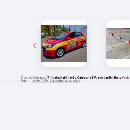
‹
O conteúdo do texto "
Primeira Habilitação Categoria B Preço Jardim Nancy
" é d
Penal –
Lei 9610/98 - Lei de direitos autorais
.