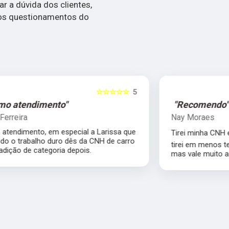
 a dúvida dos clientes,
os questionamentos do
5
☆☆☆☆☆
5
"Recomendo"
Nay Moraes
e
Tirei minha CNH em 4 meses ❤️ A/B. Só não
o
tirei em menos tempo porque eu reprovei,
mas vale muito a pena, vcs são top