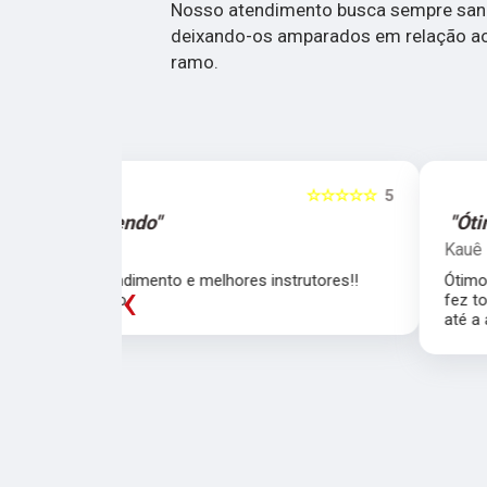
Nosso atendimento busca sempre sanar
deixando-os amparados em relação a
ramo.
☆☆☆☆☆
5
☆☆☆☆☆
"Ótimo atendimento"
Kauê Ferreira
trutores!!
Ótimo atendimento, em especial a Larissa qu
‹
fez todo o trabalho duro dês da CNH de carr
até a adição de categoria depois.