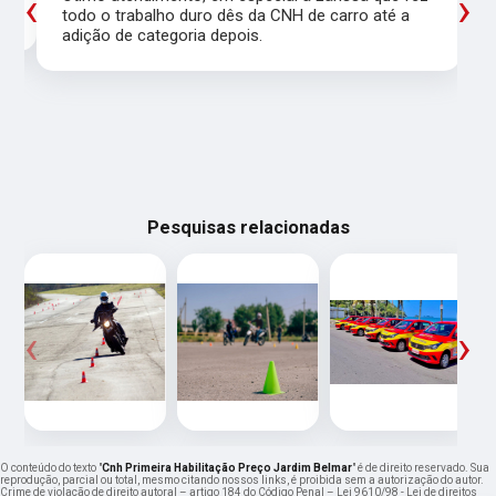
‹
›
todo o trabalho duro dês da CNH de carro até a
adição de categoria depois.
Pesquisas relacionadas
‹
›
O conteúdo do texto "
Cnh Primeira Habilitação Preço Jardim Belmar
" é de direito reservado. Sua
reprodução, parcial ou total, mesmo citando nossos links, é proibida sem a autorização do autor.
Crime de violação de direito autoral – artigo 184 do Código Penal –
Lei 9610/98 - Lei de direitos