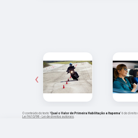
‹
O conteúdo do texto "
Qual o Valor de Primeira Habilitação a Itapema
" é de direi
Lei 9610/98 - Lei de direitos autorais
.