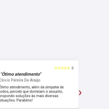
☆☆☆☆☆
5
"Ótimo atendimento"
"Recome
Clovis Pereira De Araújo
Irany Carm
Ótimo atendimento, além da simpatia de
Amei a expe
›
todos, percebi que dominam o assunto,
em explicar,
propondo soluções às mais diversas
acreditar e
situações. Parabéns!
pensando no
excelentes.