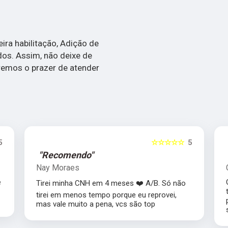
a habilitação, Adição de
ados. Assim, não deixe de
remos o prazer de atender
5
☆☆☆☆☆
5
"Recomendo"
Nay Moraes
e
Tirei minha CNH em 4 meses ❤️ A/B. Só não
o
tirei em menos tempo porque eu reprovei,
mas vale muito a pena, vcs são top