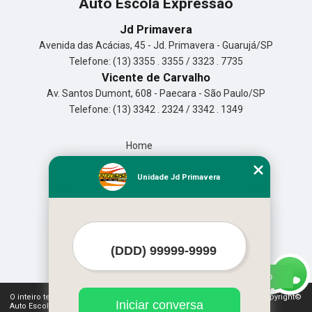
Auto Escola Expressão
Jd Primavera
Avenida das Acácias, 45 - Jd. Primavera - Guarujá/SP
Telefone: (13) 3355 . 3355 / 3323 . 7735
Vicente de Carvalho
Av. Santos Dumont, 608 - Paecara - São Paulo/SP
Telefone: (13) 3342 . 2324 / 3342 . 1349
Home
Empresa
Missão
Unidade Jd Primavera
Serviços
Contato
Mapa do site
Mais Serviços
O inteiro teor deste site está sujeito à proteção de direitos autorais. Copyright©
Iniciar conversa
Auto Escola Expressão (Lei 9610 de 19/02/1998)