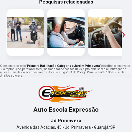
Pesquisas relacionadas
‹
›
O conteúdo do texto "
Primeira Habilitação Categoria a Jardim Primavera
" é de direito reservado.
Sua reprodução, parcial ou total, mesmo citando nossos links, é proibida sem a autorização do
autor. Crime de violação de direito autoral – artigo 184 do Código Penal –
Lei 9610/98 - Lei de
direitos autorais
.
Auto Escola Expressão
Jd Primavera
Avenida das Acácias, 45 - Jd. Primavera - Guarujá/SP