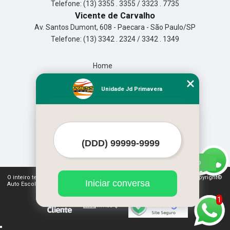
Telefone: (13) 3355 . 3355 / 3323 . 7735
Vicente de Carvalho
Av. Santos Dumont, 608 - Paecara - São Paulo/SP
Telefone: (13) 3342 . 2324 / 3342 . 1349
Home
Empresa
Missão
Unidade Jd Primavera
Serviços
Contato
Mapa do site
Mais Serviços
O inteiro teor deste site está sujeito à proteção de direitos autorais. Copyright©
Iniciar conversa
Auto Escola Expressão (Lei 9610 de 19/02/1998)
1