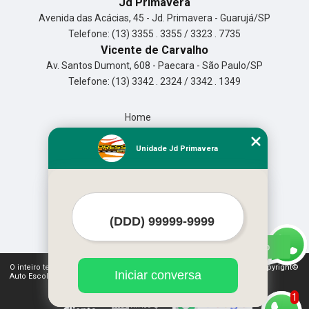
Jd Primavera
Avenida das Acácias, 45 - Jd. Primavera - Guarujá/SP
Telefone: (13) 3355 . 3355 / 3323 . 7735
Vicente de Carvalho
Av. Santos Dumont, 608 - Paecara - São Paulo/SP
Telefone: (13) 3342 . 2324 / 3342 . 1349
Home
Empresa
Missão
Unidade Jd Primavera
Serviços
Contato
Mapa do site
Mais Serviços
O inteiro teor deste site está sujeito à proteção de direitos autorais. Copyright©
Iniciar conversa
Auto Escola Expressão (Lei 9610 de 19/02/1998)
1