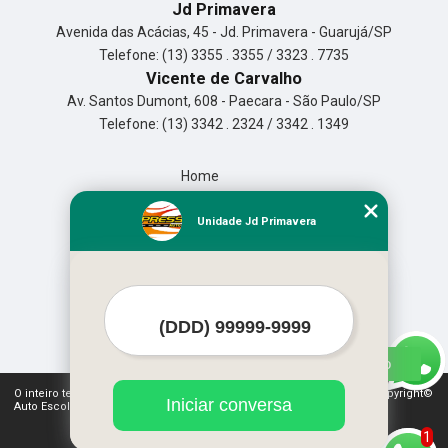
Jd Primavera
Avenida das Acácias, 45 - Jd. Primavera - Guarujá/SP
Telefone: (13) 3355 . 3355 / 3323 . 7735
Vicente de Carvalho
Av. Santos Dumont, 608 - Paecara - São Paulo/SP
Telefone: (13) 3342 . 2324 / 3342 . 1349
Home
Empresa
Missão
Unidade Jd Primavera
Serviços
Contato
Mapa do site
Mais Serviços
O inteiro teor deste site está sujeito à proteção de direitos autorais. Copyright©
Iniciar conversa
Auto Escola Expressão (Lei 9610 de 19/02/1998)
1