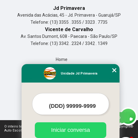
Jd Primavera
Avenida das Acácias, 45 - Jd. Primavera - Guarujá/SP
Telefone: (13) 3355 . 3355 / 3323 . 7735
Vicente de Carvalho
Av. Santos Dumont, 608 - Paecara - São Paulo/SP
Telefone: (13) 3342 . 2324 / 3342 . 1349
Home
Empresa
Missão
Unidade Jd Primavera
Serviços
Contato
Mapa do site
Mais Serviços
O inteiro teor deste site está sujeito à proteção de direitos autorais. Copyright©
Iniciar conversa
Auto Escola Expressão (Lei 9610 de 19/02/1998)