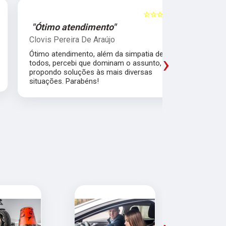
☆☆☆☆☆
5
"Ótimo atendimento"
"Recome
Clovis Pereira De Araújo
Irany Carm
Ótimo atendimento, além da simpatia de
Amei a expe
›
todos, percebi que dominam o assunto,
em explicar,
propondo soluções às mais diversas
acreditar e
situações. Parabéns!
pensando no
excelentes.
que convers
diferença