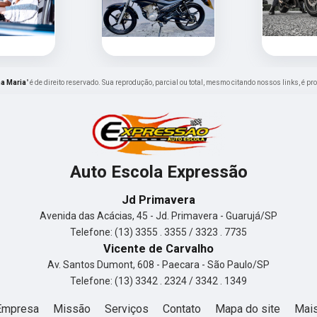
na Maria
" é de direito reservado. Sua reprodução, parcial ou total, mesmo citando nossos links, é pr
Auto Escola Expressão
Jd Primavera
Avenida das Acácias, 45 - Jd. Primavera - Guarujá/SP
Telefone: (13) 3355 . 3355 / 3323 . 7735
Vicente de Carvalho
Av. Santos Dumont, 608 - Paecara - São Paulo/SP
Telefone: (13) 3342 . 2324 / 3342 . 1349
Empresa
Missão
Serviços
Contato
Mapa do site
Mais