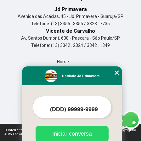
Jd Primavera
Avenida das Acácias, 45 - Jd. Primavera - Guarujá/SP
Telefone: (13) 3355 . 3355 / 3323 . 7735
Vicente de Carvalho
Av. Santos Dumont, 608 - Paecara - São Paulo/SP
Telefone: (13) 3342 . 2324 / 3342 . 1349
Home
Empresa
Missão
Unidade Jd Primavera
Serviços
Contato
Mapa do site
Mais Serviços
O inteiro teor deste site está sujeito à proteção de direitos autorais. Copyright©
Iniciar conversa
Auto Escola Expressão (Lei 9610 de 19/02/1998)