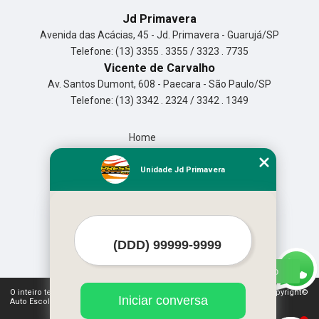
Jd Primavera
Avenida das Acácias, 45 - Jd. Primavera - Guarujá/SP
Telefone: (13) 3355 . 3355 / 3323 . 7735
Vicente de Carvalho
Av. Santos Dumont, 608 - Paecara - São Paulo/SP
Telefone: (13) 3342 . 2324 / 3342 . 1349
Home
Empresa
Missão
Unidade Jd Primavera
Serviços
Contato
Mapa do site
Mais Serviços
O inteiro teor deste site está sujeito à proteção de direitos autorais. Copyright©
Iniciar conversa
Auto Escola Expressão (Lei 9610 de 19/02/1998)