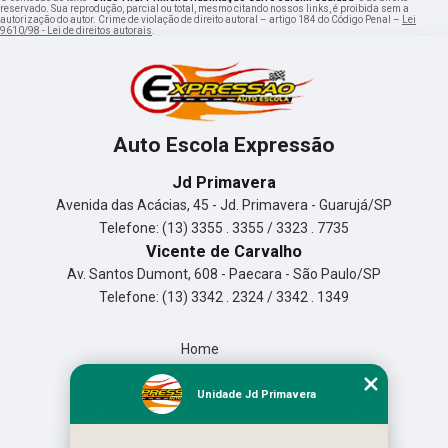
reservado. Sua reprodução, parcial ou total, mesmo citando nossos links, é proibida sem a
autorização do autor. Crime de violação de direito autoral – artigo 184 do Código Penal –
Lei
9610/98 - Lei de direitos autorais
.
Auto Escola Expressão
Jd Primavera
Avenida das Acácias, 45 - Jd. Primavera - Guarujá/SP
Telefone: (13) 3355 . 3355 / 3323 . 7735
Vicente de Carvalho
Av. Santos Dumont, 608 - Paecara - São Paulo/SP
Telefone: (13) 3342 . 2324 / 3342 . 1349
Home
Empresa
Missão
Unidade Jd Primavera
Serviços
Contato