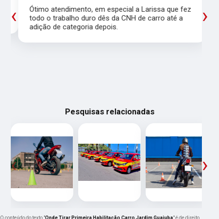
‹
›
Ótimo atendimento, em especial a Larissa que fez
todo o trabalho duro dês da CNH de carro até a
adição de categoria depois.
Pesquisas relacionadas
‹
›
O conteúdo do texto "
Onde Tirar Primeira Habilitação Carro Jardim Guaiuba
" é de direito